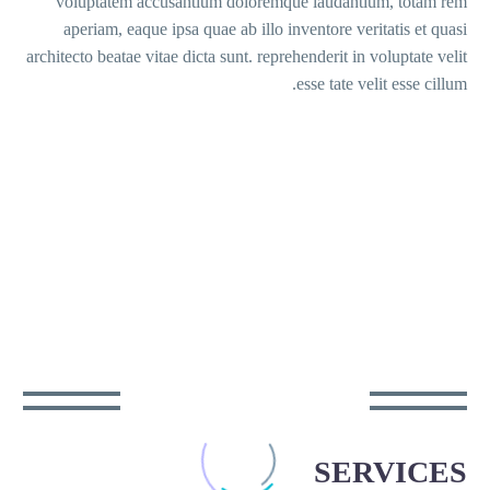
voluptate
aperiam, 
architecto beat