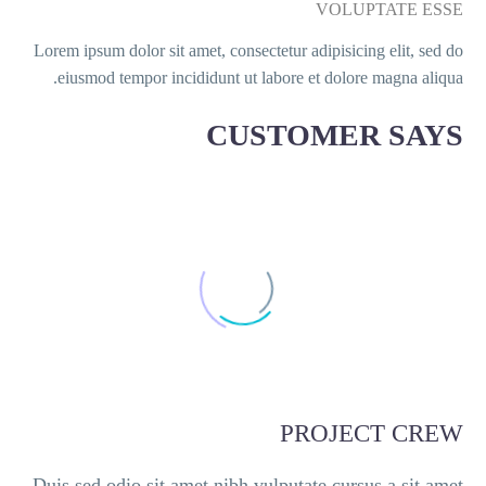
Lorem ipsum d
eiusmod t
Duis sed od