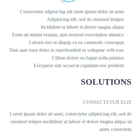
Consecte
Enim ad min
Lab
Duis aute irur
Lorem ipsum d
eiusmod temp