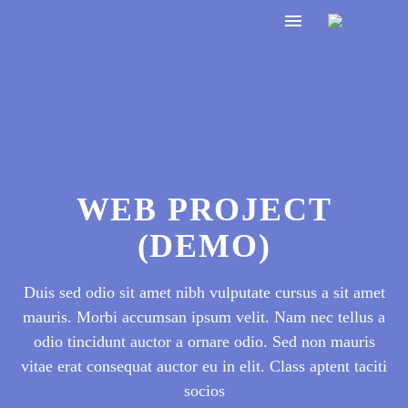
W
Duis sed odi
mauris. Mor
odio tinci
vitae erat co