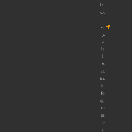
الاجتماعي
من
خلال
الضغـط
على
الـزر
التـالي.