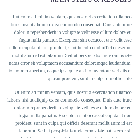
Lut enim ad
laboris nisi u
dolor in re
fugiat nu
cillum cupida
mollit anim 
natus error s
totam rem aper
Ut enim ad
laboris nisi u
dolor in re
fugiat n
proident, 
laborum.