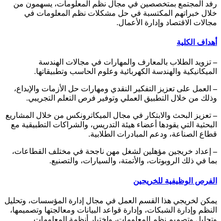
رفد المجتمع بمتخصصين في مجال نظم المعلومات، يسهمون من
خلال خبراتهم المكتسبة في حل مشكلات نظم المعلومات في
مجالات الاقتصاد وإدارة الأعمال.
أهداف الكلية
–
تزويد الطلاب بالمعارف والمهارات في مجالات الهندسة
الميكانيكية والهندسة الكهربائية وعلوم الحاسب وتطبيقاتها
.
–
العمل على تعزيز التفكير النقدي ومهارات حل الأزمات والإبداع،
وذلك من خلال التطبيق العملي وتوفير فرص التعلم التجريبي
.
–
تعزيز البحث والابتكار في مجال الميكاترونكس من خلال المشاريع
البحثية التي يقودها أعضاء هيئة التدريس، والشراكات التطبيقية مع
قطاع الصناعة، ودعم المبادرات الطلابية
.
–
إعداد خريجين مؤهلين لشغل مهن ناجحة في مختلف القطاعات،
بما في ذلك الروبوتات، والأتمتة، والسيارات، والتصنيع
.
الفرص الوظيفية للخريجين
يمكن لخريجي هذا القسم العمل في مجال إدارة المؤسسات، وتحليل
النظم وإدارة الشبكات، وإدارة قواعد البيانات ومعالجتها وتصميمها،
وتحليل وتصميم نظم المعلومات، واختبار أنظمة المعلومات