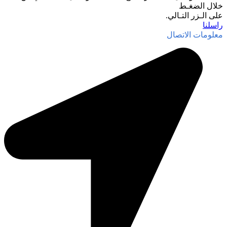
خلال الضغـط
على الـزر التـالي.
راسلنا
معلومات الاتصال