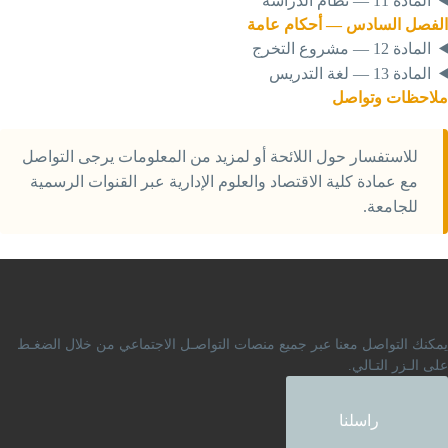
المادة 11 — نظام الدراسة
لفصل
السادس
—
أحكام
عامة
المادة 12 — مشروع التخرج
المادة 13 — لغة التدريس
لاحظات
وتواصل
للاستفسار حول اللائحة أو لمزيد من المعلومات يرجى التواصل
مع عمادة كلية الاقتصاد والعلوم الإدارية عبر القنوات الرسمية
للجامعة.
مكنك التواصل معنا عبر جميع منصات التواصـل الاجتماعي من خلال الضغـط
لى الـزر التـالي.
راسلنا