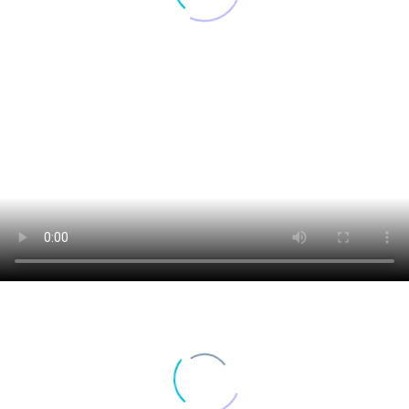
Lorem ipsum dolor sit amet, consectetur adip
do eiusmod tempor incididunt ut labore
aliqua. Ut enim ad minim veniam, quis nos
Lorem ipsum dolor sit amet, consectetur adip
do eiusmod tempor incididunt ut labore
aliqua. Ut enim ad minim veniam, quis nos
WEB PROJE