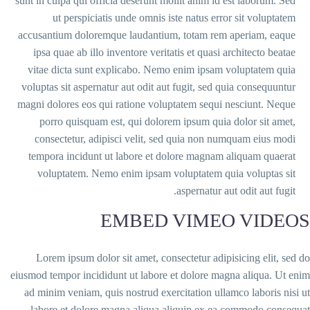
sunt in culpa qui officia deserunt mollit anim id
ut perspiciatis unde omnis iste natus er
accusantium doloremque laudantium, totam re
ipsa quae ab illo inventore veritatis et quasi
vitae dicta sunt explicabo. Nemo enim ipsam
voluptas sit aspernatur aut odit aut fugit, sed 
magni dolores eos qui ratione voluptatem sequi
porro quisquam est, qui dolorem ipsum qui
consectetur, adipisci velit, sed quia non 
tempora incidunt ut labore et dolore magnam
voluptatem. Nemo enim ipsam voluptatem q
aspernatur a
EMBED VIME
Lorem ipsum dolor sit amet, consectetur adi
eiusmod tempor incididunt ut labore et dolore m
ad minim veniam, quis nostrud exercitation ull
labore et dolore magna aliqua aliquip ex e