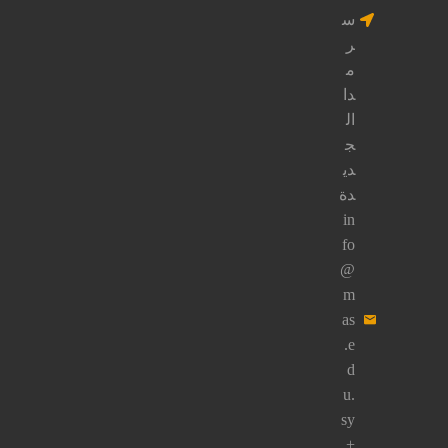
على
الـزر
التـالي.