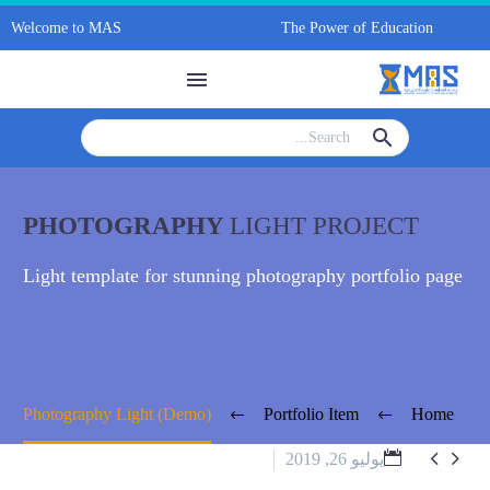
Welcome to MAS
The Power 
PHOTOGRAPHY
LIGHT PR
Light template for stunning photography 
Photography Light (Demo)
Portfolio Ite
20