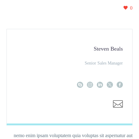
St
Senior S
nemo enim ipsam voluptatem quia voluptas si