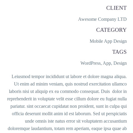
Leiusmod te
Ut enim ad
laboris nisi 
reprehenderit i
pariatur. sin
officia dese
unde
doloremque la