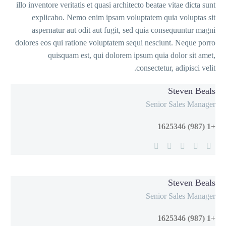
illo inventore
explica
aspernat
dolores eos q
qui