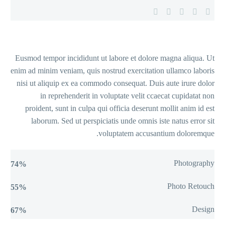
Eusmod tempor
enim ad minim 
nisi ut aliq
in re
proident, 
laborum.
74%
55%
67%