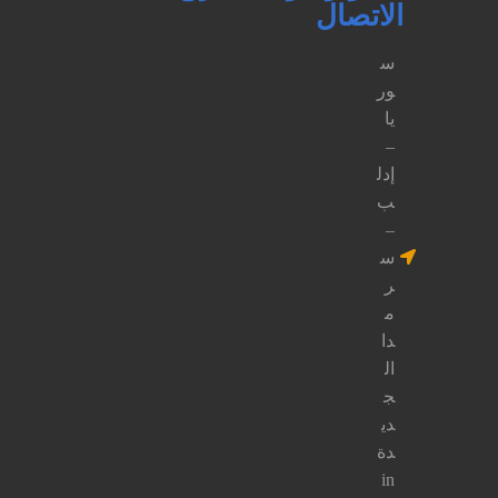
التواصل
معنا
عبر
جميع
منصات
التواصـل
الاجتماعي
من
خلال
الضغـط
على
الـزر
التـالي.