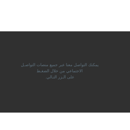
يمكنك التواصل معنا عبر جميع منصات التواصـل
الاجتماعي من خلال الضغـط
على الـزر التـالي.