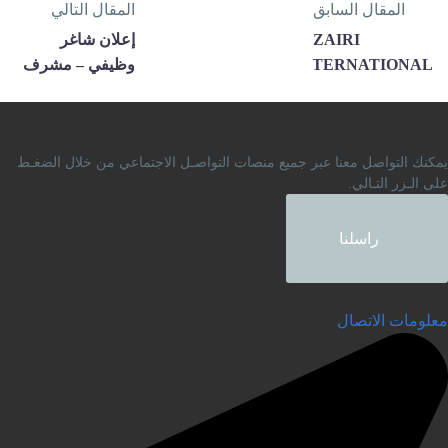
المقال السابق
المقال التالي
ZAIRI
إعلان شاغر
INTERNATIONAL
وظيفي – مشرف
AWARDS 2026
مخابر وورش
هندسية
مكنك التواصل معنا عبر جميع منصات التواصـل الاجتماعي من خلال الضغـط
لى الـزر التـالي.
راسلنا
علومات الاتصال