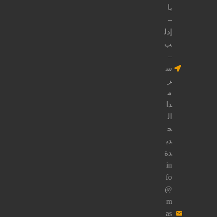
منصات
التواصـل
الاجتماعي
من
خلال
الضغـط
على
الـزر
التـالي.