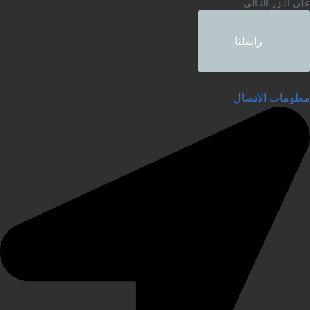
لى الـزر التـالي.
راسلنا
علومات الاتصال