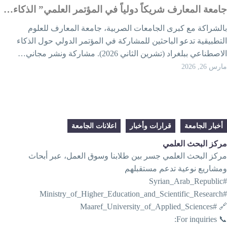
امعة المعارف شريكاً دولياً في المؤتمر العلمي” الذكاء…
الشراكة مع كبرى الجامعات الصربية، جامعة المعارف للعلوم
لتطبيقية تدعو الباحثين للمشاركة في المؤتمر الدولي حول الذكاء
اصطناعي ببلغراد (تشرين الثاني 2026). مشاركة ونشر مجاني…
رس 26, 2026
أخبار الجامعة
قرارات وأخبار
اعلانات الجامعة
ركز البحث العلمي
ركز البحث العلمي جسر بين طلابنا وسوق العمل، عبر أبحاث
مشاريع نوعية تدعم مستقبلهم
#Syrian
#Ministry_of_Higher
🔗 #Maaref_University_of_Applied_
📞 For inqui