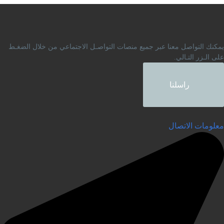
المتعلق بجرائم
المعلوماتية
مكنك التواصل معنا عبر جميع منصات التواصـل الاجتماعي من خلال الضغـط
لى الـزر التـالي.
راسلنا
علومات الاتصال