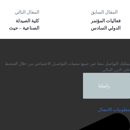
المقال السابق
المقال التالي
فعاليات المؤتمر
كلية الصيدلة
الدولي السادس
الصناعية – حيث
متعدّد التخصصات
يتحول العلم إلى
في علوم
دواء
المعلومات وإدارة
البحوث والعلوم
مكنك التواصل معنا عبر جميع منصات التواصـل الاجتماعي من خلال الضغـط
الاجتماعية
لى الـزر التـالي.
(IMCISMRSS-
2025)
راسلنا
علومات الاتصال