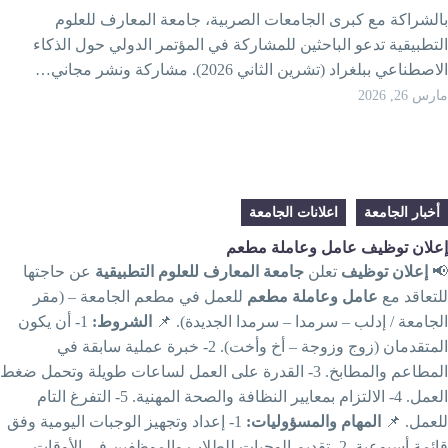
بالشراكة مع كبرى الجامعات الصربية، جامعة المعارف للعلو
التطبيقية تدعو الباحثين للمشاركة في المؤتمر الدولي حول الذكا
الاصطناعي ببلغراد (تشرين الثاني 2026). مشاركة ونشر مجان
مارس 26, 20
اعلانات الجامعة
أخبار الجامعة
إعلان توظيف عامل وعاملة مطع
عن حاجتها
جامعة المعارف للعلوم التطبيقية
تعلن
إعلان توظيف

للعمل في مطعم الجامعة – (مقر
عامل وعاملة مطعم
للتعاقد م
1- أن يكون
الشروط:
الجامعة / إدلب – سرمدا – سرمدا الجديدة). 
المتقدمان (زوج وزوجة – أخ وأخت). 2- خبرة عملية سابقة في
المطاعم والمطابخ. 3- القدرة على العمل لساعات طويلة وتحمل ضغط
العمل. 4- الالتزام بمعايير النظافة والصحة المهنية. 5- التفرغ التام
1- إعداد وتجهيز الوجبات اليومية وفق
المهام والمسؤوليات:
للعمل. 
قائمة أسبوعية. 2- تقديم الوجبات للطلاب والموظفين في الأوقات