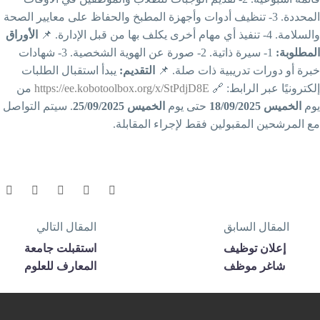
المحددة. 3- تنظيف أدوات وأجهزة المطبخ والحفاظ على معايير الصحة
الأوراق
والسلامة. 4- تنفيذ أي مهام أخرى يكلف بها من قبل الإدار
1- سيرة ذاتية. 2- صورة عن الهوية الشخصية. 3- شهادات
المطلوبة
يبدأ استقبال الطلبات
التقديم:
خبرة أو دورات تدريبية ذات صلة. 
من
https://ee.kobotoolbox.org/x/StPdjD8E
إلكترونيًا عبر الرابط: 
. سيتم التواصل
الخميس 25/09/2025
حتى يوم
الخميس 18/09/2025
يو
مع المرشحين المقبولين فقط لإجراء المقابلة
المقال التالي
المقال السابق
استقبلت جامعة
إعلان توظيف
المعارف للعلوم
شاغر موظف
التطبيقية مجموعة
شؤون طلاب
من الأطباء
وامتحانات
المميزين من